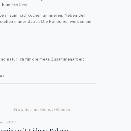
 komisch liest.
 sogar zum nachkochen animieren. Neben den
 stehen immer dabei. Die Portionen wurden auf
)
 Und natürlich für die mega Zusammenarbeit
as!
Brownies mit Kidney-Bohnen
Juni 2017
ownies mit Kidney-Bohnen