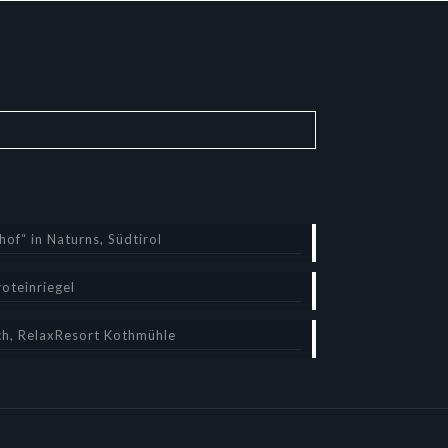
of“ in Naturns, Südtirol
oteinriegel
ch, RelaxResort Kothmühle