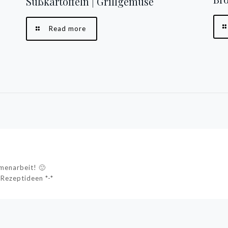
Süßkartoffeln | Grillgemüse
Read more
menarbeit! 🙂
 Rezeptideen *-*