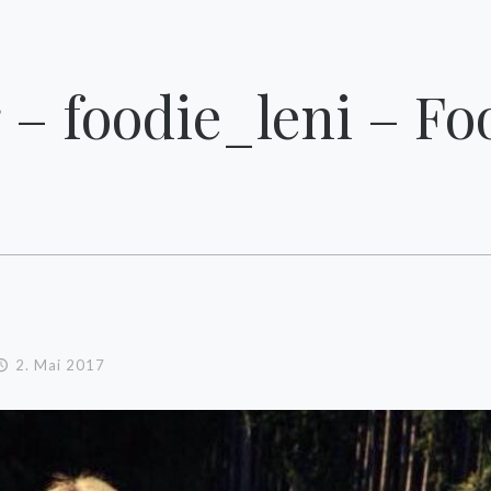
 – foodie_leni – F
2. Mai 2017