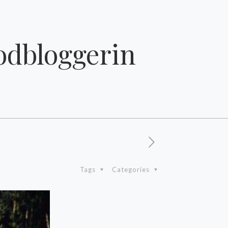
oodbloggerin
Tags
Categories