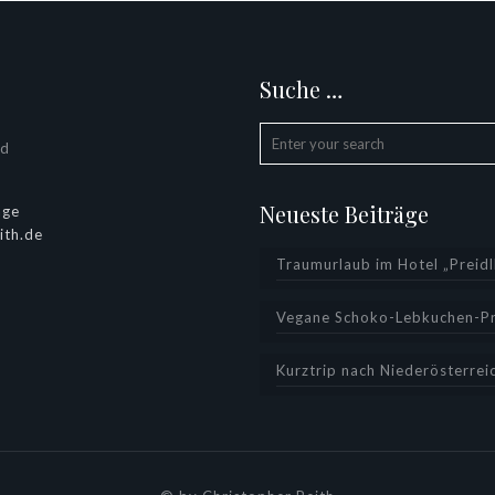
Suche …
ld
Neueste Beiträge
age
ith.de
Traumurlaub im Hotel „Preidlh
Vegane Schoko-Lebkuchen-Pr
Kurztrip nach Niederösterrei