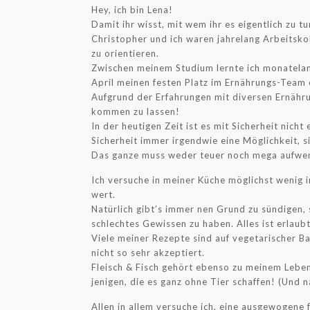
Hey, ich bin Lena!
Damit ihr wisst, mit wem ihr es eigentlich zu t
Christopher und ich waren jahrelang Arbeitsko
zu orientieren.
Zwischen meinem Studium lernte ich monatelang
April meinen festen Platz im Ernährungs-Team 
Aufgrund der Erfahrungen mit diversen Ernähru
kommen zu lassen!
In der heutigen Zeit ist es mit Sicherheit nich
Sicherheit immer irgendwie eine Möglichkeit,
Das ganze muss weder teuer noch mega aufwen
Ich versuche in meiner Küche möglichst wenig i
wert.
Natürlich gibt’s immer nen Grund zu sündigen, 
schlechtes Gewissen zu haben. Alles ist erlaub
Viele meiner Rezepte sind auf vegetarischer B
nicht so sehr akzeptiert.
Fleisch & Fisch gehört ebenso zu meinem Leben,
jenigen, die es ganz ohne Tier schaffen! (Und n
Allen in allem versuche ich, eine ausgewogene