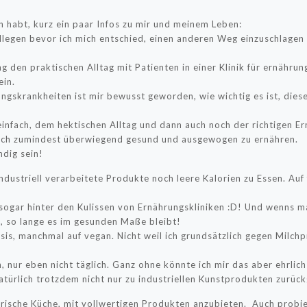
un habt, kurz ein paar Infos zu mir und meinem Leben:
llegen bevor ich mich entschied, einen anderen Weg einzuschlagen
 den praktischen Alltag mit Patienten in einer Klinik für ernähr
ein.
ngskrankheiten ist mir bewusst geworden, wie wichtig es ist, dies
t einfach, dem hektischen Alltag und dann auch noch der richtigen 
 sich zumindest überwiegend gesund und ausgewogen zu ernähren.
dig sein!
ndustriell verarbeitete Produkte noch leere Kalorien zu Essen. Auf 
sogar hinter den Kulissen von Ernährungskliniken :D! Und wenns ma
t, so lange es im gesunden Maße bleibt!
asis, manchmal auf vegan. Nicht weil ich grundsätzlich gegen Milch
 nur eben nicht täglich. Ganz ohne könnte ich mir das aber ehrlich
atürlich trotzdem nicht nur zu industriellen Kunstprodukten zurück
 frische Küche, mit vollwertigen Produkten anzubieten. Auch probi