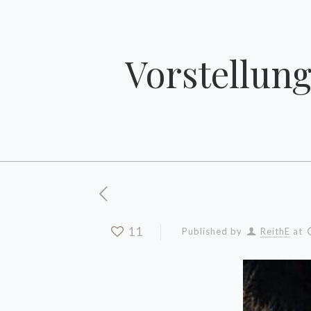
Vorstellung
11
Published by
ReithE
at